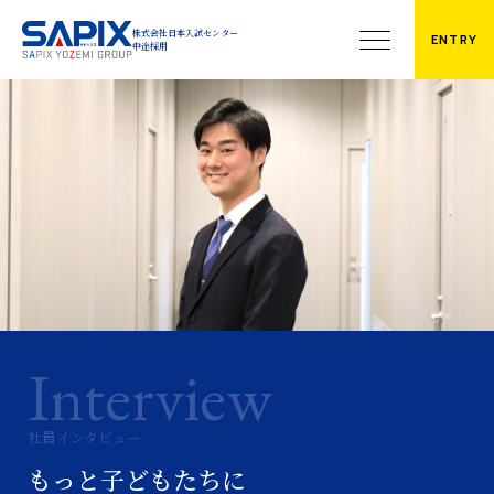
株式会社日本入試センター
株式会社日本入試センター
ENTRY
中途採用
中途採用
Philosophy
Company
私たちの価値観
企業・グループ情報
代表メッセージ
Career
企業情報・アクセス
働き方
グループ事業
教師職（集団指導）
校舎・教室一覧
教師職（個別指導）
News
総合職（校舎・部署）
お知らせ
Environment
Requirements
働く環境
社員インタビュー
募集職種
もっと子どもたちに
Interview