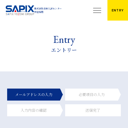
株式会社日本入試センター
株式会社日本入試センター
ENTRY
中途採用
中途採用
Philosophy
Company
私たちの価値観
企業・グループ情報
エントリー
代表メッセージ
Career
企業情報・アクセス
働き方
グループ事業
教師職（集団指導）
校舎・教室一覧
教師職（個別指導）
News
総合職（校舎・部署）
メールアドレスの入力
必要項目の入力
お知らせ
Environment
入力内容の確認
送信完了
Requirements
働く環境
募集職種
Interview